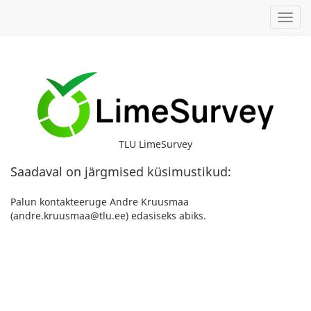
Toggl
TLU LimeSurvey
Saadaval on järgmised küsimustikud:
Palun kontakteeruge Andre Kruusmaa
(andre.kruusmaa@tlu.ee) edasiseks abiks.